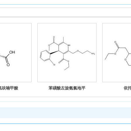
四氢呋喃甲酸
苯磺酸左旋氨氯地平
依