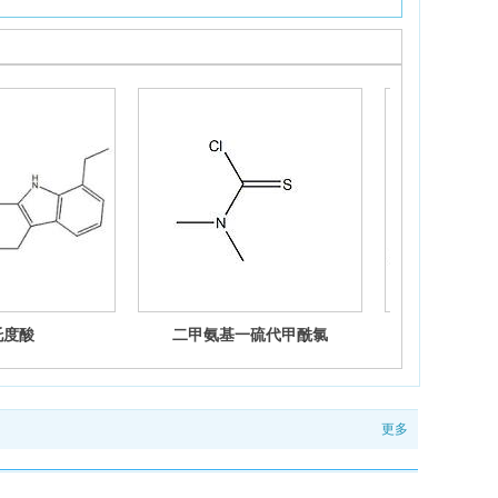
托度酸
二甲氨基一硫代甲酰氯
4-
更多