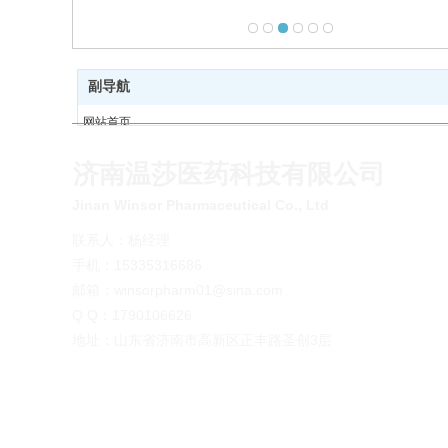
副导航
网站首页
产品中心
济南温莎医药科技有限公司
关于我们
新闻动态
Jinan Winsor Pharmaceutical
Co., Ltd
在线留言
联系人：杨经理
人才招聘
手机：
15335316686
联系我们
邮箱：winsorpharm01@sina.com
Q Q：1790106626
地址：山东省济南市高新区正丰路圣创3层