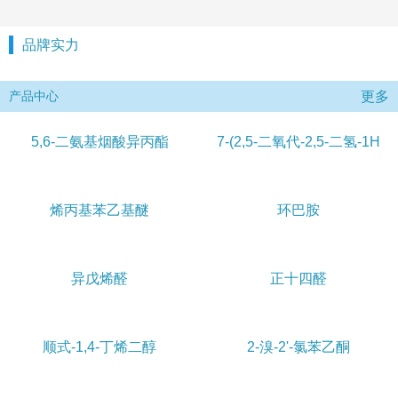
品牌实力
更多
产品中心
5,6-二氨基烟酸异丙酯
7-(2,5-二氧代-2,5-二氢-1H
烯丙基苯乙基醚
环巴胺
异戊烯醛
正十四醛
顺式-1,4-丁烯二醇
2-溴-2'-氯苯乙酮
留言
会员
首页
电话
位置